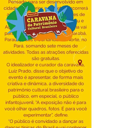
Pensado para ser desenvolvido em
cidades do interior, o projeto percorrerá
ainda os municípios maranhenses de
Alto Alegre do Pindaré, Buriticupu e
Açailândia. Em seguida, a caravana vai
para Bom Jesus do Tocantins, Marabá,
Parauapebas e Ourilândia do Norte, no
Pará, somando sete meses de
atividades. Todas as atrações oferecidas
são gratuitas.
O idealizador e curador da caravana,
Luiz Prado, disse que o objetivo do
evento é apresentar, de forma mais
criativa e dinâmica, a diversidade do
patrimônio cultural brasileiro para o
público, em especial, o público
infantojuvenil. “A exposição não é para
você olhar quadros, fotos. É para você
experimentar”, define.
“O público é convidado a dançar as
danças típicas do Brasil e vai conhecer