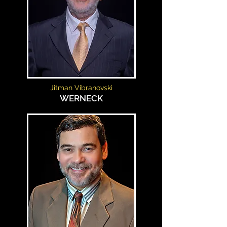
Jitman Vibranovski
WERNECK