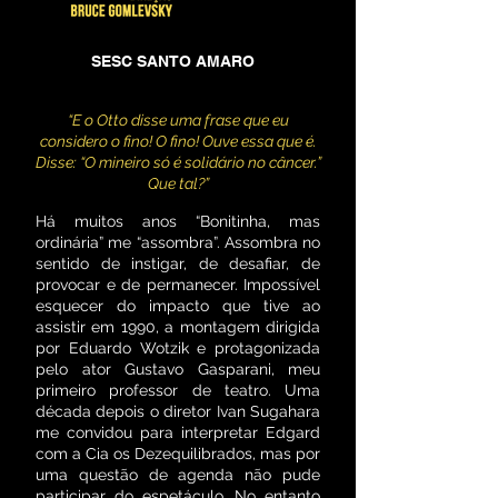
SESC SANTO AMARO
“E o Otto disse uma frase que eu
considero o fino! O fino! Ouve essa que é.
Disse: “O mineiro só é solidário no câncer.”
Que tal?”
Há muitos anos “Bonitinha, mas
ordinária” me “assombra”. Assombra no
sentido de instigar, de desafiar, de
provocar e de permanecer. Impossível
esquecer do impacto que tive ao
assistir em 1990, a montagem dirigida
por Eduardo Wotzik e protagonizada
pelo ator Gustavo Gasparani, meu
primeiro professor de teatro. Uma
década depois o diretor Ivan Sugahara
me convidou para interpretar Edgard
com a Cia os Dezequilibrados, mas por
uma questão de agenda não pude
participar do espetáculo. No entanto