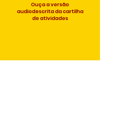
Ouça a versão
audiodescrita da cartilha
de atividades
Ir para o Topo
@2020 por LP Arte. Criado por Ivison
Spezani