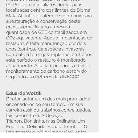
(APPs) de matas ciliares degradadas,
localizadas dentro dos limites do Bioma
Mata Atlântica e, além de contribuir para
a restauração e conservação deste
ecossistema, fixarão a mesma
quantidade de GEE contabilizados em
CO2 equivalente. Após a implantação do
restauro, é feita manutenção por dois
anos (controle de espécies invasoras,
combate a formigas, replantio, etc); após
este período o restauro é monitorado
anualmente. A cada cinco anos é feito o
monitoramento do carbono absorvido
seguindo as diretrizes da UNFCCC.
Eduardo Wotzik:
Diretor, autor e um dos mais premiados
encenadores de seu tempo. Em sua
carreira assinou trabalhos conceituados,
tais como: Tróia, A Geração
Trianon, Bonitinha, mas Ordinária, Um
Equilíbrio Delicado, Sonata Kreutzer, O
Interrogatório, Millor Impossível, entre
outros.